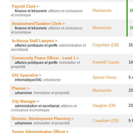
Payroll Clerk
Mackenzie
1
finance et trésorerie
affaires et croissance
économique
Assessment/Taxation Clerk
Mackenzie
1
finance et trésorerie
affaires et croissance
économique
In-House Staff Lawyers
Coquitlam (CB)
15
affaires juridiques et greffe
administration et
secrétariat
Community Peace Officer - Level 1
Kneehill County
14
affaires juridiques et greffe
immobilier et
propriété
GIS Specialist
Spruce Grove
5 
informatique/SIG
urbanisme
Planner
Mackenzie
23
urbanisme
immobilier et propriété
City Manager
Vaughan (ON
23
administration et secrétariat
affaires et
croissance économique
Director, Development Planning
Coquitlam (CB)
5 
urbanisme
immobilier et propriété
Senior Administrative Officer