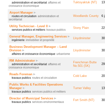
Tuktoyaktuk (NT)
13
administration et secrétariat
affaires et
croissance économique
Airport Manager
Woodlands County
6 
routes et circulation
administration et
secrétariat
Utility Technician - Level II
Stony Plain
22
services publics et métiers
travaux publics
General Manager, Engineering Services
Lloydminster
30
ingénierie
immobilier et propriété
Business Development Manager – Land
Division
Lloydminster
30
affaires et croissance économique
urbanisme
RM Administrator
Frenchman Butte
29
administration et secrétariat
affaires et
No.501 (SK)
croissance économique
Roads Foreman
Cold Lake
20
travaux publics
routes et circulation
Public Works & Facilities Operations
Manager
Turner Valley
13
travaux publics
services publics et métiers
Director of Municipal Services
Fort Smith (NT)
30
travaux publics
services environmentaux