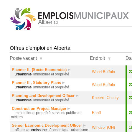
Offres d'emploi en Alberta
Poste vacant
Endroit
Da
Planner II, (Socio Economics)
Wood Buffalo
2
urbanisme
immobilier et propriété
Planner III, Statutory Plans
Wood Buffalo
2
urbanisme
immobilier et propriété
Planning and Development Officer
Kneehill County
2
urbanisme
immobilier et propriété
Construction Project Manager
Banff
2
immobilier et propriété
services publics et
métiers
Senior Economic Development Officer
Windsor (ON)
1
affaires et croissance économique
urbanisme